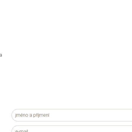
a
Jméno
a
e-
příjmení
*