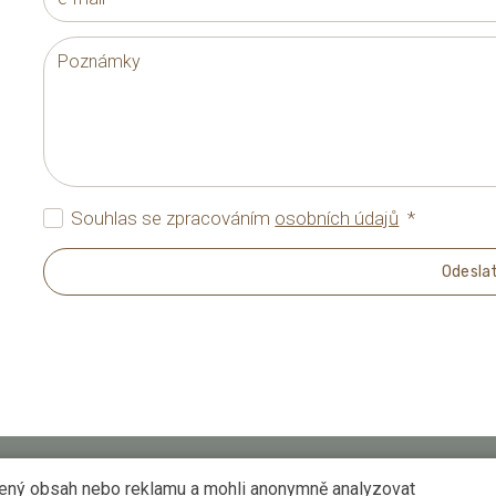
mail
*
Poznámky
Souhlas se zpracováním
osobních údajů
*
Odesla
bený obsah nebo reklamu a mohli anonymně analyzovat
© yoga.dot 2024 l cms
solidpixels.